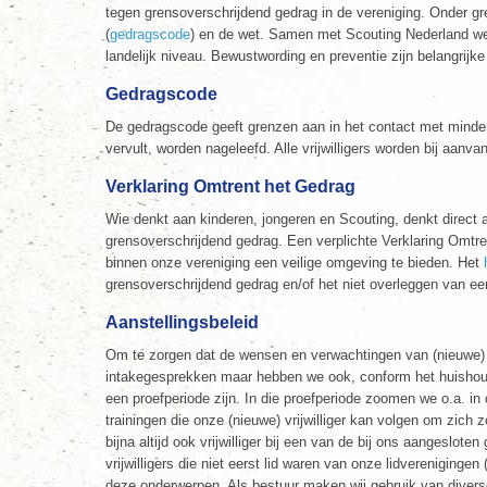
tegen grensoverschrijdend gedrag in de vereniging. Onder g
(
gedragscode
) en de wet. Samen met Scouting Nederland wer
landelijk niveau. Bewustwording en preventie zijn belangrijke
Gedragscode
De gedragscode geeft grenzen aan in het contact met minderj
vervult, worden nageleefd. Alle vrijwilligers worden bij aan
Verklaring Omtrent het Gedrag
Wie denkt aan kinderen, jongeren en Scouting, denkt direct
grensoverschrijdend gedrag. Een verplichte Verklaring Omtre
binnen onze vereniging een veilige omgeving te bieden. Het
grensoverschrijdend gedrag en/of het niet overleggen van een
Aanstellingsbeleid
Om te zorgen dat de wensen en verwachtingen van (nieuwe) vr
intakegesprekken maar hebben we ook, conform het huishoud
een proefperiode zijn. In die proefperiode zoomen we o.a. in 
trainingen die onze (nieuwe) vrijwilliger kan volgen om zich z
bijna altijd ook vrijwilliger bij een van de bij ons aangeslo
vrijwilligers die niet eerst lid waren van onze lidvereniging
deze onderwerpen. Als bestuur maken wij gebruik van divers