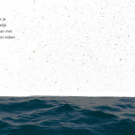
r je
lijk
aan met
en indien