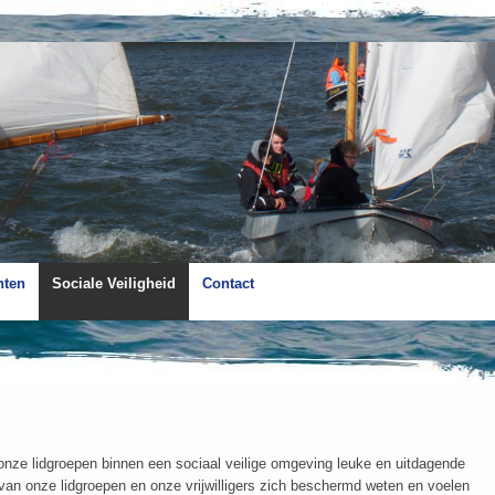
ten
Sociale Veiligheid
Contact
n onze lidgroepen binnen een sociaal veilige omgeving leuke en uitdagende
 van onze lidgroepen en onze vrijwilligers zich beschermd weten en voelen