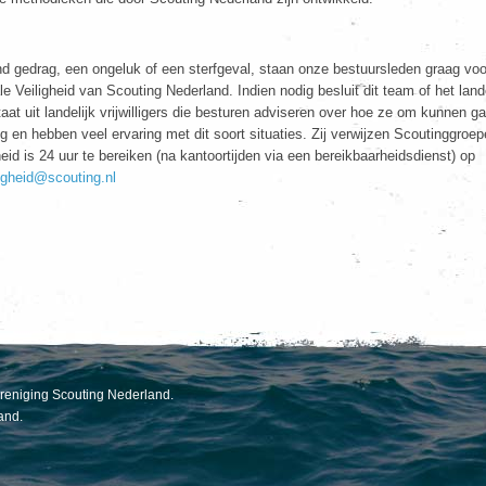
nd gedrag, een ongeluk of een sterfgeval, staan onze bestuursleden graag voo
 Veiligheid van Scouting Nederland. Indien nodig besluit dit team of het lande
t uit landelijk vrijwilligers die besturen adviseren over hoe ze om kunnen g
ing en hebben veel ervaring met dit soort situaties. Zij verwijzen Scoutinggroep
heid is 24 uur te bereiken (na kantoortijden via een bereikbaarheidsdienst) op
ligheid@scouting.nl
vereniging Scouting Nederland.
and.