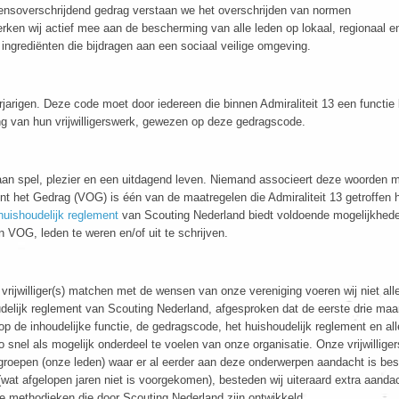
rensoverschrijdend gedrag verstaan we het overschrijden van normen
ken wij actief mee aan de bescherming van alle leden op lokaal, regionaal e
 ingrediënten die bijdragen aan een sociaal veilige omgeving.
arigen. Deze code moet door iedereen die binnen Admiraliteit 13 een functie
vang van hun vrijwilligerswerk, gewezen op deze gedragscode.
 aan spel, plezier en een uitdagend leven. Niemand associeert deze woorden 
nt het Gedrag (VOG) is één van de maatregelen die Admiraliteit 13 getroffen 
huishoudelijk reglement
van Scouting Nederland biedt voldoende mogelijkhede
 VOG, leden te weren en/of uit te schrijven.
ijwilliger(s) matchen met de wensen van onze vereniging voeren wij niet all
elijk reglement van Scouting Nederland, afgesproken dat de eerste drie ma
op de inhoudelijke functie, de gedragscode, het huishoudelijk reglement en alle
o snel als mogelijk onderdeel te voelen van onze organisatie. Onze vrijwilliger
ten groepen (onze leden) waar er al eerder aan deze onderwerpen aandacht is bes
en (wat afgelopen jaren niet is voorgekomen), besteden wij uiteraard extra aanda
e methodieken die door Scouting Nederland zijn ontwikkeld.