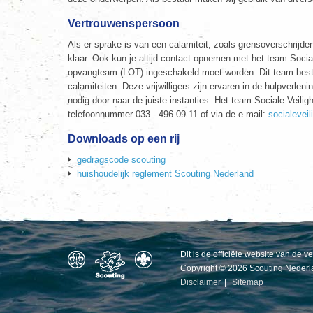
Vertrouwenspersoon
Als er sprake is van een calamiteit, zoals grensoverschrijde
klaar. Ook kun je altijd contact opnemen met het team Sociale
opvangteam (LOT) ingeschakeld moet worden. Dit team bestaa
calamiteiten. Deze vrijwilligers zijn ervaren in de hulpverlen
nodig door naar de juiste instanties. Het team Sociale Veilig
telefoonnummer 033 - 496 09 11 of via de e-mail:
socialevei
Downloads op een rij
gedragscode scouting
huishoudelijk reglement Scouting Nederland
Dit is de officiële website van de 
Copyright © 2026 Scouting Nederl
Disclaimer
|
Sitemap