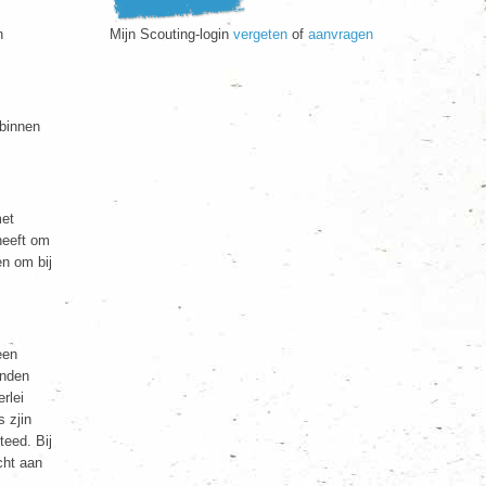
n
Mijn Scouting-login
vergeten
of
aanvragen
 binnen
met
heeft om
n om bij
een
anden
rlei
s zjin
teed. Bij
cht aan